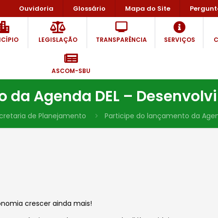
Ouvidoria
Glossário
Mapa do Site
Pergunt
CÍPIO
LEGISLAÇÃO
TRANSPARÊNCIA
SERVIÇOS
C
ASCOM-SBU
to da Agenda DEL – Desenvolv
cretaria de Planejamento
Participe do lançamento da Age
onomia crescer ainda mais!