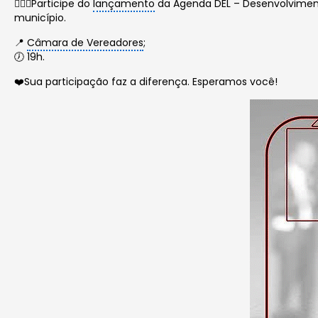
✍🏻✨Participe do
lançamento
da Agenda DEL – Desenvolvimento
município.
📍
Câmara de Vereadores
;
🕖 19h.
❤️Sua participação faz a diferença. Esperamos você!