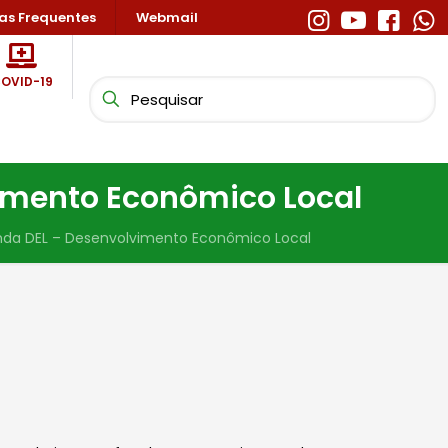
as Frequentes
Webmail
OVID-19
imento Econômico Local
nda DEL – Desenvolvimento Econômico Local