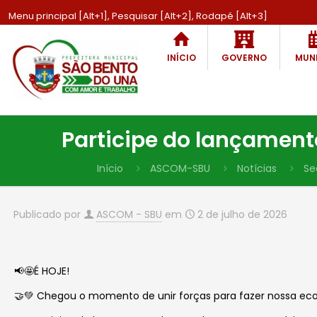
Menu principal [Alt+1], Pesquisar [Alt+2], Rodapé [Alt+3]
INÍCIO
GOVERNO
MUNI
Participe do lançamen
Início
ASCOM-SBU
Notícias
Se
Publicado por
ASCOM - SBU
em
2 de julho de 2026
📢🤩É HOJE!
🤝💚 Chegou o momento de unir forças para fazer nossa ec