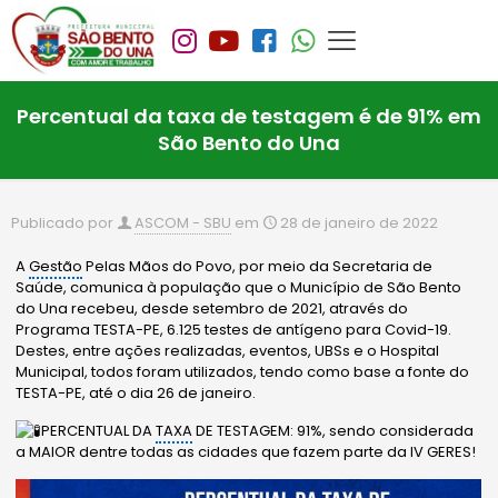
Percentual da taxa de testagem é de 91% em
São Bento do Una
Publicado por
ASCOM - SBU
em
28 de janeiro de 2022
A
Gestão
Pelas Mãos do Povo, por meio da Secretaria de
Saúde, comunica à população que o Município de São Bento
do Una recebeu, desde setembro de 2021, através do
Programa TESTA-PE, 6.125 testes de antígeno para Covid-19.
Destes, entre ações realizadas, eventos, UBSs e o Hospital
Municipal, todos foram utilizados, tendo como base a fonte do
TESTA-PE, até o dia 26 de janeiro.
PERCENTUAL DA
TAXA
DE TESTAGEM: 91%, sendo considerada
a MAIOR dentre todas as cidades que fazem parte da IV GERES!