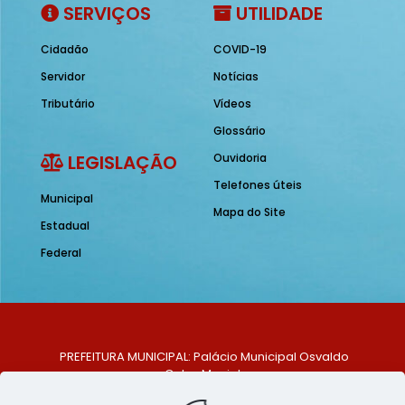
SERVIÇOS
UTILIDADE
Cidadão
COVID-19
Servidor
Notícias
Tributário
Vídeos
Glossário
LEGISLAÇÃO
Ouvidoria
Telefones úteis
Municipal
Mapa do Site
Estadual
Federal
PREFEITURA MUNICIPAL: Palácio Municipal Osvaldo
Celso Maciel
ENDEREÇO: Praça Historiador Adalberto Paiva, nº 1,