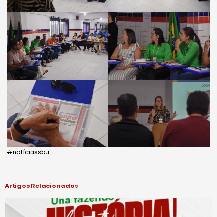
#notíciassbu
Artigos Relacionados