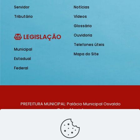
Servidor
Notícias
Tributário
Vídeos
Glossário
LEGISLAÇÃO
Ouvidoria
Telefones úteis
Municipal
Mapa do Site
Estadual
Federal
PREFEITURA MUNICIPAL: Palácio Municipal Osvaldo
Celso Maciel
ENDEREÇO: Praça Historiador Adalberto Paiva, nº 1,
Centro, São Bento do Una - PE. CEP: 553370-128
TELEFONE: (81) 99548-1569
E-MAIL: ouvidoria@saobentodouna.pe.gov.br