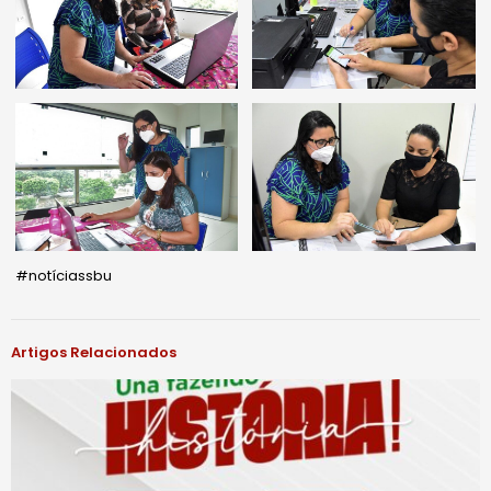
#notíciassbu
Artigos Relacionados