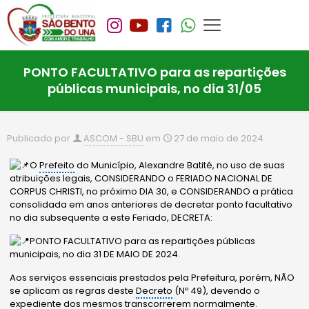
PONTO FACULTATIVO para as repartições
públicas municipais, no dia 31/05
Publicado por
ASCOM - SBU
em
27 de maio de 2024
O
Prefeito
do Município, Alexandre Batité, no uso de suas
atribuições legais, CONSIDERANDO o FERIADO NACIONAL DE
CORPUS CHRISTI, no próximo DIA 30, e CONSIDERANDO a prática
consolidada em anos anteriores de decretar ponto facultativo
no dia subsequente a este Feriado, DECRETA:
PONTO FACULTATIVO para as repartições públicas
municipais, no dia 31 DE MAIO DE 2024.
Aos serviços essenciais prestados pela Prefeitura, porém, NÃO
se aplicam as regras deste
Decreto
(Nº 49), devendo o
expediente dos mesmos transcorrerem normalmente.