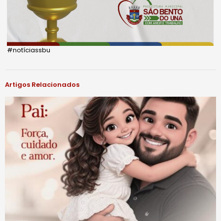
#notíciassbu
Artigos Relacionados