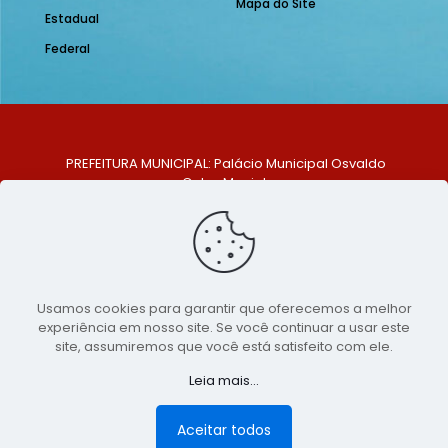
Mapa do Site
Estadual
Federal
PREFEITURA MUNICIPAL: Palácio Municipal Osvaldo
Celso Maciel
ENDEREÇO: Praça Historiador Adalberto Paiva, nº 1,
Centro, São Bento do Una - PE. CEP: 553370-128
TELEFONE: (81) 99548-1569
E-MAIL: ouvidoria@saobentodouna.pe.gov.br
Siga-nos nas redes sociais:
Usamos cookies para garantir que oferecemos a melhor
experiência em nosso site. Se você continuar a usar este
Copyright 2021-2026 - Assessoria de Comunicação da
site, assumiremos que você está satisfeito com ele.
Prefeitura de São Bento do Una - PE
Leia mais...
Página desenvolvida pela agência de
publicidade
LumusWeb - Agência Digital
Aceitar todos