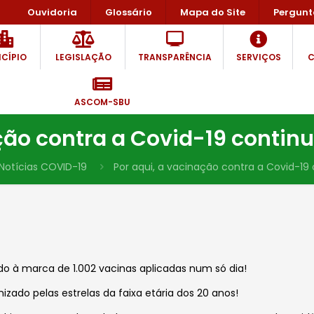
Ouvidoria
Glossário
Mapa do Site
Pergunt
CÍPIO
LEGISLAÇÃO
TRANSPARÊNCIA
SERVIÇOS
C
ASCOM-SBU
ção contra a Covid-19 continu
Notícias COVID-19
Por aqui, a vacinação contra a Covid-19 
o à marca de 1.002 vacinas aplicadas num só dia!
zado pelas estrelas da faixa etária dos 20 anos!