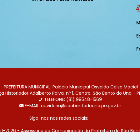
M
E
F
PREFEITURA MUNICIPAL: Palácio Municipal Osvaldo Celso Maciel
 Historiador Adalberto Paiva, nº 1, Centro, São Bento do Una - P
TELEFONE: (81) 99548-1569
E-MAIL: ouvidoria@saobentodouna.pe.gov.br
Siga-nos nas redes sociais:
21-2026 - Assessoria de Comunicação da Prefeitura de São Bent