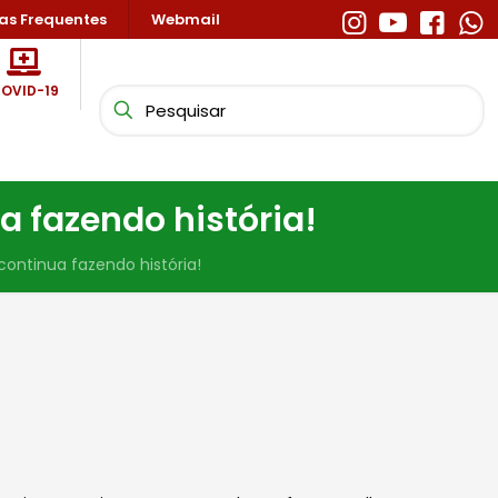
as Frequentes
Webmail
OVID-19
a fazendo história!
continua fazendo história!