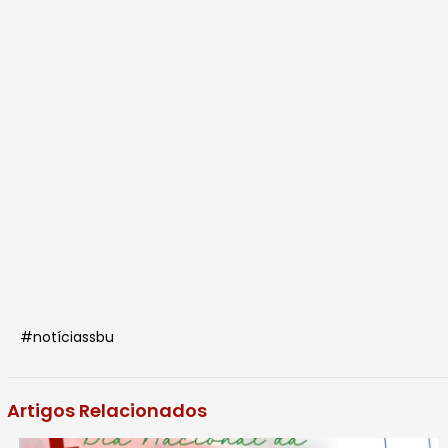
#notíciassbu
Artigos Relacionados