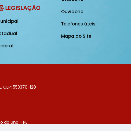
LEGISLAÇÃO
Ouvidoria
unicipal
Telefones úteis
stadual
Mapa do Site
ederal
E. CEP: 553370-128
o do Una - PE