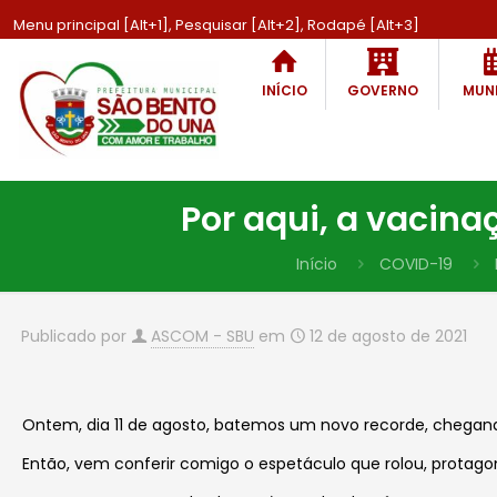
Menu principal [Alt+1], Pesquisar [Alt+2], Rodapé [Alt+3]
INÍCIO
GOVERNO
MUNI
Por aqui, a vacina
Início
COVID-19
Publicado por
ASCOM - SBU
em
12 de agosto de 2021
Ontem, dia 11 de agosto, batemos um novo recorde, chegand
Então, vem conferir comigo o espetáculo que rolou, protagoni