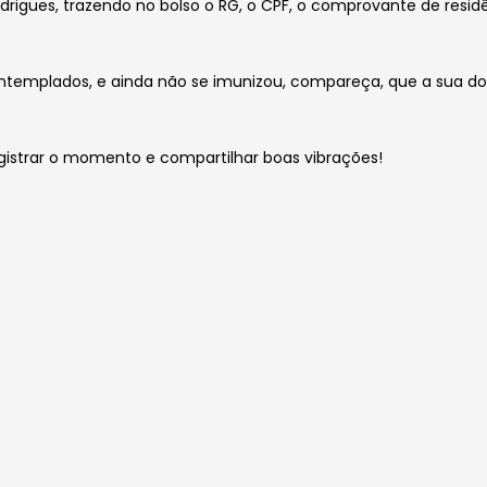
igues, trazendo no bolso o RG, o CPF, o comprovante de residê
 contemplados, e ainda não se imunizou, compareça, que a sua 
egistrar o momento e compartilhar boas vibrações!