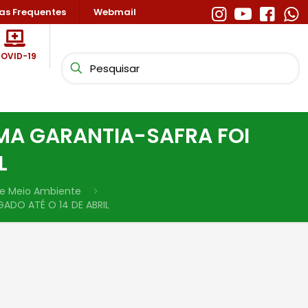
as Frequentes
Webmail
OVID-19
MA GARANTIA-SAFRA FOI
L
e e Meio Ambiente
DO ATÉ O 14 DE ABRIL