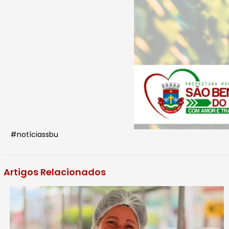
#notíciassbu
Artigos Relacionados