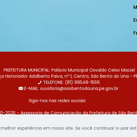
M
E
F
PREFEITURA MUNICIPAL: Palácio Municipal Osvaldo Celso Maciel
 Historiador Adalberto Paiva, nº 1, Centro, São Bento do Una - P
TELEFONE: (81) 99548-1569
E-MAIL: ouvidoria@saobentodouna.pe.gov.br
Siga-nos nas redes sociais:
21-2026 - Assessoria de Comunicação da Prefeitura de São Bent
 desenvolvida pela agência de publicidade
LumusWeb - Agência 
elhor experiência em nosso site. Se você continuar a usar este