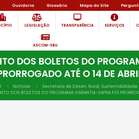
Ouvidoria
Glossário
Mapa do Site
Pergunt
CÍPIO
LEGISLAÇÃO
TRANSPARÊNCIA
SERVIÇOS
C
ASCOM-SBU
TO DOS BOLETOS DO PROGRA
PRORROGADO ATÉ O 14 DE ABRI
U
Notícias
Secretaria de Desen. Rural, Sustentabilidad
NTO DOS BOLETOS DO PROGRAMA GARANTIA-SAFRA FOI PRORROGA