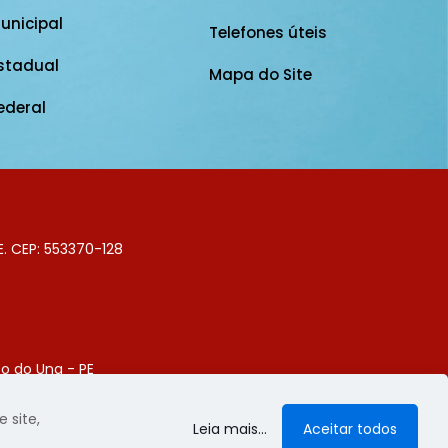
unicipal
Telefones úteis
stadual
Mapa do Site
ederal
E. CEP: 553370-128
o do Una - PE
Digital
 site,
Leia mais...
Aceitar todos