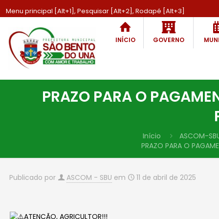
Menu principal [Alt+1], Pesquisar [Alt+2], Rodapé [Alt+3]
INÍCIO
GOVERNO
MUNI
PRAZO PARA O PAGAMEN
Início
ASCOM-SB
PRAZO PARA O PAGAME
Publicado por
ASCOM - SBU
em
11 de abril de 2025
ATENÇÃO, AGRICULTOR!!!