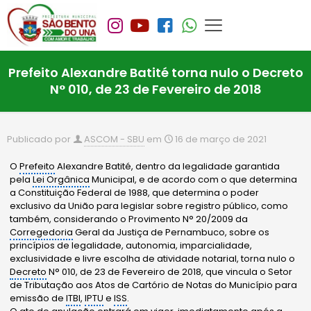
Prefeito Alexandre Batité torna nulo o Decreto
N° 010, de 23 de Fevereiro de 2018
Publicado por
ASCOM - SBU
em
16 de março de 2021
O
Prefeito
Alexandre Batité, dentro da legalidade garantida
pela
Lei Orgânica
Municipal, e de acordo com o que determina
a Constituição Federal de 1988, que determina o poder
exclusivo da União para legislar sobre registro público, como
também, considerando o Provimento N° 20/2009 da
Corregedoria
Geral da Justiça de Pernambuco, sobre os
princípios de legalidade, autonomia, imparcialidade,
exclusividade e livre escolha de atividade notarial, torna nulo o
Decreto
N° 010, de 23 de Fevereiro de 2018, que vincula o Setor
de Tributação aos Atos de Cartório de Notas do Município para
emissão de
ITBI
,
IPTU
e
ISS
.