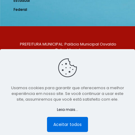
Estadual
Federal
PREFEITURA MUNICIPAL: Palácio Municipal Osvaldo
Celso Maciel
ENDEREÇO: Praça Historiador Adalberto Paiva, nº 1,
Centro, São Bento do Una - PE. CEP: 553370-128
TELEFONE: (81) 99548-1569
E-MAIL: ouvidoria@saobentodouna.pe.gov.br
Siga-nos nas redes sociais:
Usamos cookies para garantir que oferecemos a melhor
experiência em nosso site. Se você continuar a usar este
Copyright 2021-2026 - Assessoria de Comunicação da
site, assumiremos que você está satisfeito com ele.
Prefeitura de São Bento do Una - PE
Leia mais...
Página desenvolvida pela agência de
publicidade
LumusWeb - Agência Digital
Aceitar todos