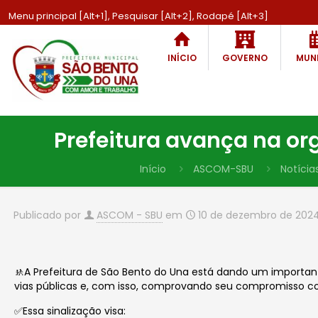
Menu principal [Alt+1], Pesquisar [Alt+2], Rodapé [Alt+3]
INÍCIO
GOVERNO
MUNI
Prefeitura avança na or
Início
ASCOM-SBU
Notícia
Publicado por
ASCOM - SBU
em
10 de dezembro de 202
🚸A Prefeitura de São Bento do Una está dando um importante
vias públicas e, com isso, comprovando seu compromisso c
✅Essa sinalização visa: