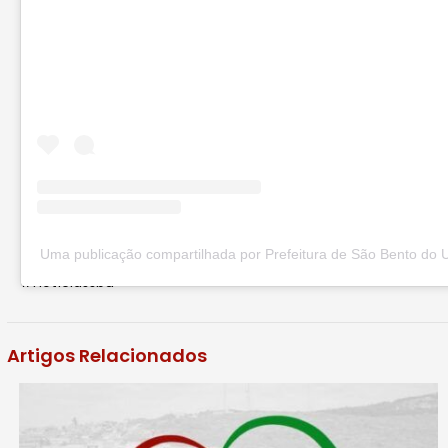
Uma publicação compartilhada por Prefeitura de São Bento do 
#notíciassbu
Artigos Relacionados