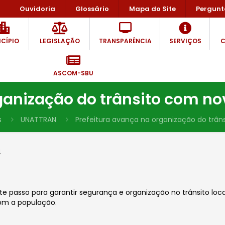
Ouvidoria
Glossário
Mapa do Site
Pergunt
CÍPIO
LEGISLAÇÃO
TRANSPARÊNCIA
SERVIÇOS
C
ASCOM-SBU
ganização do trânsito com nov
s
UNATTRAN
Prefeitura avança na organização do trâns
4
 passo para garantir segurança e organização no trânsito local
om a população.