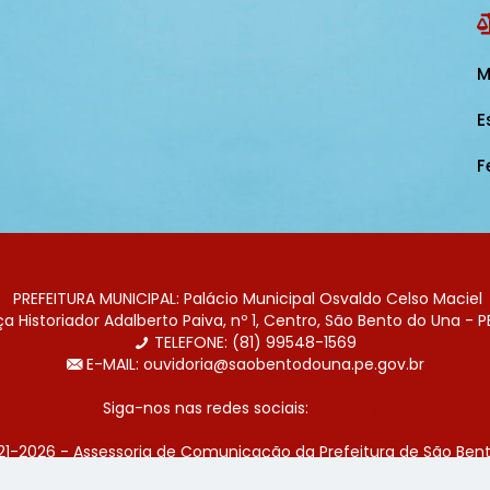
M
E
F
PREFEITURA MUNICIPAL: Palácio Municipal Osvaldo Celso Maciel
 Historiador Adalberto Paiva, nº 1, Centro, São Bento do Una - P
TELEFONE: (81) 99548-1569
E-MAIL: ouvidoria@saobentodouna.pe.gov.br
Siga-nos nas redes sociais:
21-2026 - Assessoria de Comunicação da Prefeitura de São Bent