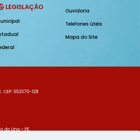
LEGISLAÇÃO
Ouvidoria
unicipal
Telefones úteis
stadual
Mapa do Site
ederal
E. CEP: 553370-128
o do Una - PE