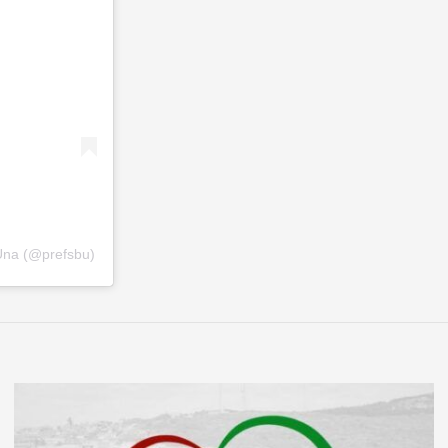
Una (@prefsbu)