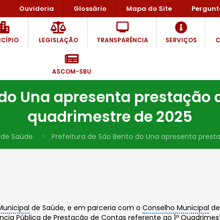
Ouvidoria
Glossário
Mapa do Site
Pergunt
CÍPIO
LEGISLAÇÃO
TRANSPARÊNCIA
SERVIÇOS
C
ASCOM-SBU
 do Una apresenta prestação 
quadrimestre de 2025
 de Saúde
Prefeitura de São Bento do Una apresenta prest
Municipal
de Saúde, e em parceria com o
Conselho Municipal
de
ncia Pública
de
Prestação de Contas
referente ao 1º Quadrimes