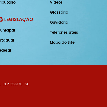
ributário
Vídeos
Glossário
LEGISLAÇÃO
Ouvidoria
unicipal
Telefones úteis
stadual
Mapa do Site
ederal
E. CEP: 553370-128