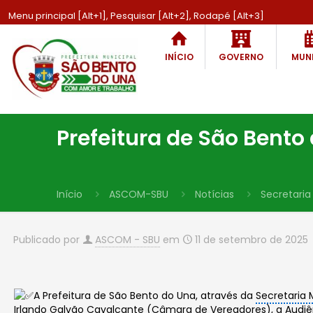
Menu principal [Alt+1], Pesquisar [Alt+2], Rodapé [Alt+3]
INÍCIO
GOVERNO
MUNI
Prefeitura de São Bento
Início
ASCOM-SBU
Notícias
Secretaria
Publicado por
ASCOM - SBU
em
11 de setembro de 2025
A Prefeitura de São Bento do Una, através da
Secretaria 
Irlando Galvão Cavalcante (
Câmara de Vereadores
), a
Audiê