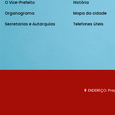
O Vice-Prefeito
História
Organograma
Mapa da cidade
Secretarias e Autarquias
Telefones úteis
ENDEREÇO: Praça