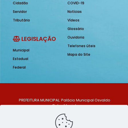
Cidadão
COVID-19
Servidor
Notícias
Tributário
Vídeos
Glossário
LEGISLAÇÃO
Ouvidoria
Telefones úteis
Municipal
Mapa do Site
Estadual
Federal
PREFEITURA MUNICIPAL: Palácio Municipal Osvaldo
Celso Maciel
ENDEREÇO: Praça Historiador Adalberto Paiva, nº 1,
Centro, São Bento do Una - PE. CEP: 553370-128
TELEFONE: (81) 99548-1569
E-MAIL: ouvidoria@saobentodouna.pe.gov.br