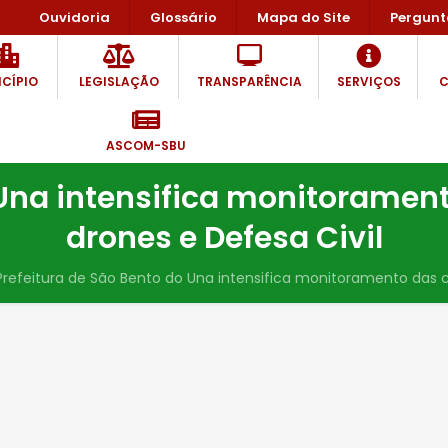
Ouvidoria
Glossário
Mapa do Site
Pergunt
CÍPIO
LEGISLAÇÃO
TRANSPARÊNCIA
SERVIÇOS
C
ASCOM-SBU
 Una intensifica monitorame
drones e Defesa Civil
Prefeitura de São Bento do Una intensifica monitoramento das 