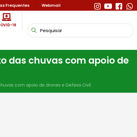
as Frequentes
Webmail
OVID-19
nto das chuvas com apoio de
chuvas com apoio de drones e Defesa Civil