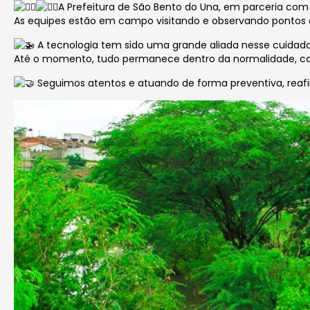
A Prefeitura de São Bento do Una, em parceria co
As equipes estão em campo visitando e observando pontos 
A tecnologia tem sido uma grande aliada nesse cuidad
Até o momento, tudo permanece dentro da normalidade, com
Seguimos atentos e atuando de forma preventiva, reaf