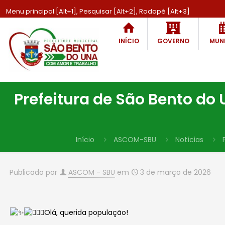
Menu principal [Alt+1], Pesquisar [Alt+2], Rodapé [Alt+3]
INÍCIO
GOVERNO
MUNI
Prefeitura de São Bento do
Início
ASCOM-SBU
Notícias
Publicado por
ASCOM - SBU
em
3 de março de 2026
Olá, querida população!