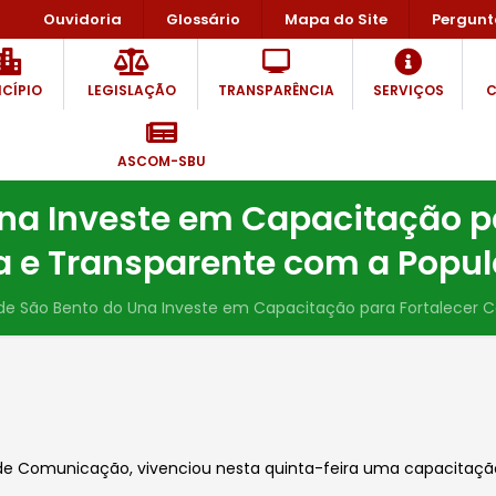
Ouvidoria
Glossário
Mapa do Site
Pergunt
CÍPIO
LEGISLAÇÃO
TRANSPARÊNCIA
SERVIÇOS
C
ASCOM-SBU
 Una Investe em Capacitação 
a e Transparente com a Popu
 de São Bento do Una Investe em Capacitação para Fortalecer
ia de Comunicação, vivenciou nesta quinta-feira uma capacit