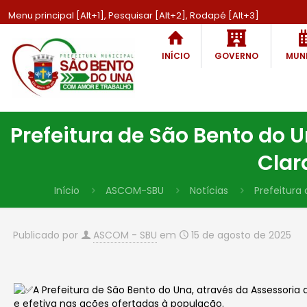
Menu principal [Alt+1], Pesquisar [Alt+2], Rodapé [Alt+3]
INÍCIO
GOVERNO
MUNI
Prefeitura de São Bento do
Clar
Início
ASCOM-SBU
Notícias
Prefeitura
Publicado por
ASCOM - SBU
em
15 de agosto de 2025
A Prefeitura de São Bento do Una, através da Assessor
e efetiva nas ações ofertadas à população.