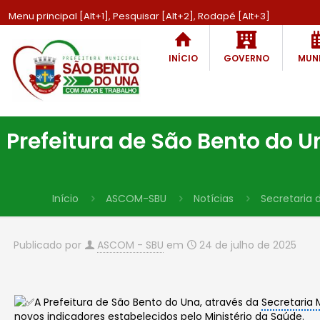
Menu principal [Alt+1], Pesquisar [Alt+2], Rodapé [Alt+3]
INÍCIO
GOVERNO
MUNI
Prefeitura de São Bento do 
Início
ASCOM-SBU
Notícias
Secretaria 
Publicado por
ASCOM - SBU
em
24 de julho de 2025
A Prefeitura de São Bento do Una, através da
Secretaria 
novos indicadores estabelecidos pelo Ministério da Saúde.