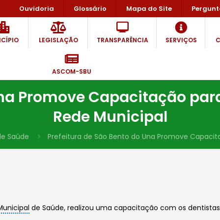
Ouvidoria
Glossário
Mapa do Site
Pergunt
CÍPIO
LEGISLAÇÃO
TRANSPARÊNCIA
SERVIÇOS
C
ASCOM-SBU
Una Promove Capacitação para
Rede Municipal
de Saúde
Prefeitura de São Bento do Una Promove Capacita
Municipal
de Saúde, realizou uma capacitação com os dentistas