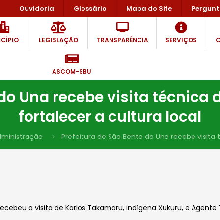
Ouvidoria
Glossário
Mapa do Site
Pergunt
CÍPIO
LEGISLAÇÃO
TRANSPARÊNCIA
SERVIÇOS
C
ASCOM-SBU
 do Una recebe visita técnica
fortalecer a cultura local
dministração
Prefeitura de São Bento do Una recebe visita 
recebeu a visita de Karlos Takamaru, indígena Xukuru, e Agente Te