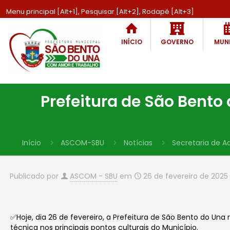
Menu principal [Alt+1], Pesquisar [Alt+2], Rodapé [Alt+3]
INÍCIO
GOVERNO
MUNI
Prefeitura de São Bento
Início
ASCOM-SBU
Notícias
Secretaria de A
Publicado por
ASCOM - SBU
em
26 de fevereiro de 2025
✅Hoje, dia 26 de fevereiro, a Prefeitura de São Bento do Una 
técnica nos principais pontos culturais do Município.