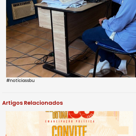
#notíciassbu
Artigos Relacionados