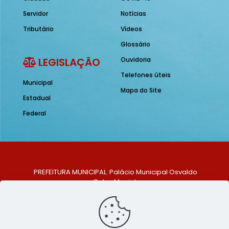
Servidor
Notícias
Tributário
Vídeos
Glossário
LEGISLAÇÃO
Ouvidoria
Telefones úteis
Municipal
Mapa do Site
Estadual
Federal
PREFEITURA MUNICIPAL: Palácio Municipal Osvaldo
Celso Maciel
ENDEREÇO: Praça Historiador Adalberto Paiva, nº 1,
Centro, São Bento do Una - PE. CEP: 553370-128
TELEFONE: (81) 99548-1569
E-MAIL: ouvidoria@saobentodouna.pe.gov.br