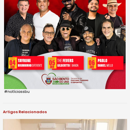
#notíciassbu
Artigos Relacionados