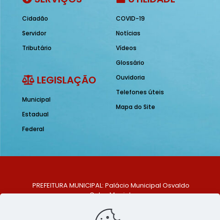
Cidadão
COVID-19
Servidor
Notícias
Tributário
Vídeos
Glossário
LEGISLAÇÃO
Ouvidoria
Telefones úteis
Municipal
Mapa do Site
Estadual
Federal
PREFEITURA MUNICIPAL: Palácio Municipal Osvaldo
Celso Maciel
ENDEREÇO: Praça Historiador Adalberto Paiva, nº 1,
Centro, São Bento do Una - PE. CEP: 553370-128