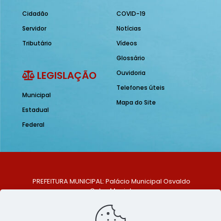
Cidadão
COVID-19
Servidor
Notícias
Tributário
Vídeos
Glossário
LEGISLAÇÃO
Ouvidoria
Telefones úteis
Municipal
Mapa do Site
Estadual
Federal
PREFEITURA MUNICIPAL: Palácio Municipal Osvaldo
Celso Maciel
ENDEREÇO: Praça Historiador Adalberto Paiva, nº 1,
Centro, São Bento do Una - PE. CEP: 553370-128
TELEFONE: (81) 99548-1569