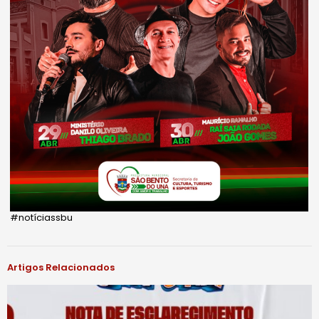
#notíciassbu
Artigos Relacionados