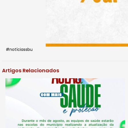
#notíciassbu
Artigos Relacionados