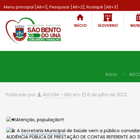
Menu principal [Alt+1], Pesquisar [Alt+2], Rodapé [Alt+3]
INÍCIO
GOVERNO
MUNI
Início
ASC
Publicado por
ASCOM - SBU
em
6 de julho de 2022
Atenção, população!!!
A
Secretaria Municipal
de Saúde vem a público convidar
AUDIÊNCIA PÚBLICA
DE
PRESTAÇÃO DE CONTAS
REFERENTE AO 3