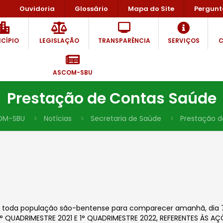
Ouvidoria
Glossário
Mapa do Site
Pergunt
CÍPIO
LEGISLAÇÃO
TRANSPARÊNCIA
SERVIÇOS
C
ASCOM-SBU
Prestação de Contas Saúde
OM-SBU
Notícias
Secretaria de Saúde
Prestação 
 toda população são-bentense para comparecer amanhã, dia 7 d
° QUADRIMESTRE 2021 E 1° QUADRIMESTRE 2022, REFERENTES ÀS AÇ