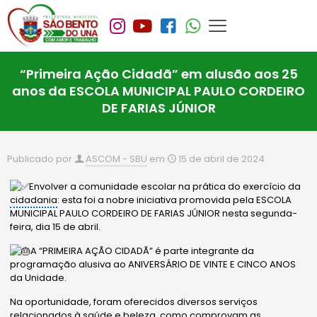
“Primeira Ação Cidadã” em alusão aos 25
anos da ESCOLA MUNICIPAL PAULO CORDEIRO
DE FARIAS JÚNIOR
Publicado por
ASCOM - SBU
em
15 de abril de 2024
Envolver a comunidade escolar na prática do exercício da
cidadania
: esta foi a nobre iniciativa promovida pela ESCOLA
MUNICIPAL PAULO CORDEIRO DE FARIAS JÚNIOR nesta segunda-
feira, dia 15 de abril.
A “PRIMEIRA AÇÃO CIDADÃ” é parte integrante da
programação alusiva ao ANIVERSÁRIO DE VINTE E CINCO ANOS
da Unidade.
Na oportunidade, foram oferecidos diversos serviços
relacionados à saúde e beleza, como comprovam as