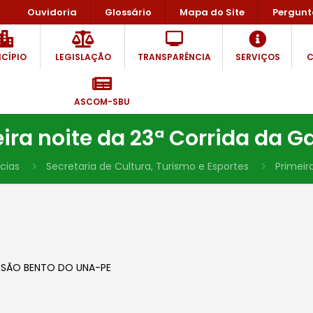
Ouvidoria
Glossário
Mapa do Site
Pergunt
CÍPIO
LEGISLAÇÃO
TRANSPARÊNCIA
SERVIÇOS
C
ASCOM-SBU
ira noite da 23ª Corrida da G
cias
Secretaria de Cultura, Turismo e Esportes
Primeir
– SÃO BENTO DO UNA-PE