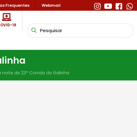
as Frequentes
Webmail
OVID-19
alinha
a noite da 23ª Corrida da Galinha