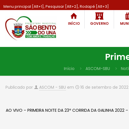
Menu principal [Alt+1], Pesquisar [Alt+2], Rodapé [Alt+3]
INÍCIO
GOVERNO
MUNI
Prime
Início
ASCOM-SBU
Notí
Publicado por
ASCOM - SBU
em
16 de setembro de 2022
AO VIVO – PRIMEIRA NOITE DA 23ª CORRIDA DA GALINHA 2022 