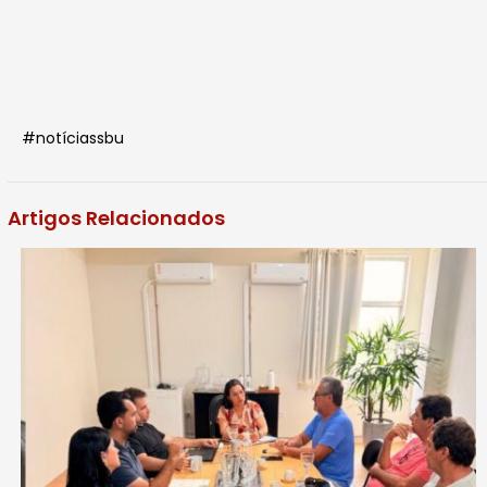
#notíciassbu
Artigos Relacionados