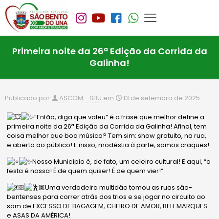
Primeira noite da 26ª Edição da Corrida da
Galinha!
Publicado por
ASCOM - SBU
em
13 de setembro de 2025
”Então, diga que valeu” é a frase que melhor define a
primeira noite da 26ª Edição da Corrida da Galinha! Afinal, tem
coisa melhor que boa música? Tem sim: show g
ratuito, na rua,
e aberto ao público! E nisso, modéstia à parte, somos craques!
Nosso Município é, de fato, um celeiro cultural! E aqui, “a
festa é nossa! É de quem quiser! É de quem vier!”.
Uma verdadeira multidão tomou as ruas são-
bentenses para correr atrás dos trios e se jogar no circuito ao
som de EXCESSO DE BAGAGEM, CHEIRO DE AMOR, BELL MARQUES
e ASAS DA AMÉRICA!