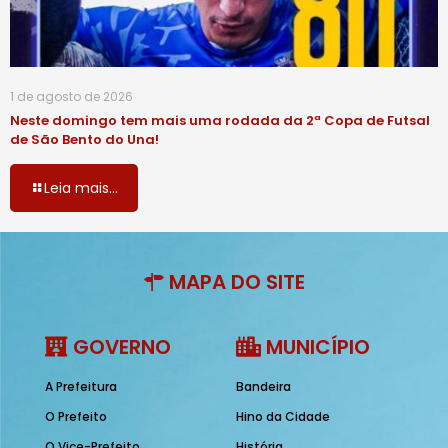
1 de agosto de 2026
Neste domingo tem mais uma rodada da 2ª Copa de Futsal
de São Bento do Una!
Leia mais...
MAPA DO SITE
GOVERNO
MUNICÍPIO
A Prefeitura
Bandeira
O Prefeito
Hino da Cidade
O Vice-Prefeito
História