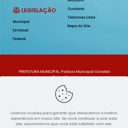
Glossário
LEGISLAÇÃO
Ouvidoria
Telefones úteis
Municipal
Mapa do Site
Estadual
Federal
PREFEITURA MUNICIPAL: Palácio Municipal Osvaldo
Celso Maciel
ENDEREÇO: Praça Historiador Adalberto Paiva, nº 1,
Centro, São Bento do Una - PE. CEP: 553370-128
TELEFONE: (81) 99548-1569
E-MAIL: ouvidoria@saobentodouna.pe.gov.br
Siga-nos nas redes sociais:
Usamos cookies para garantir que oferecemos a melhor
experiência em nosso site. Se você continuar a usar este
Copyright 2021-2026 - Assessoria de Comunicação da
site, assumiremos que você está satisfeito com ele.
Prefeitura de São Bento do Una - PE