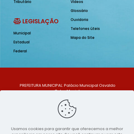
Tributário
Vídeos
Glossário
LEGISLAÇÃO
Ouvidoria
Telefones úteis
Municipal
Mapa do Site
Estadual
Federal
PREFEITURA MUNICIPAL: Palácio Municipal Osvaldo
Celso Maciel
ENDEREÇO: Praça Historiador Adalberto Paiva, nº 1,
Centro, São Bento do Una - PE. CEP: 553370-128
TELEFONE: (81) 99548-1569
E-MAIL: ouvidoria@saobentodouna.pe.gov.br
Siga-nos nas redes sociais:
Usamos cookies para garantir que oferecemos a melhor