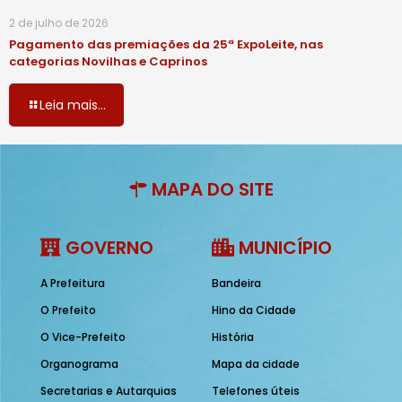
2 de julho de 2026
Pagamento das premiações da 25ª ExpoLeite, nas
categorias Novilhas e Caprinos
Leia mais...
MAPA DO SITE
GOVERNO
MUNICÍPIO
A Prefeitura
Bandeira
O Prefeito
Hino da Cidade
O Vice-Prefeito
História
Organograma
Mapa da cidade
Secretarias e Autarquias
Telefones úteis