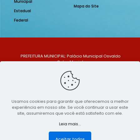
Municipal
Mapa do Site
Estadual
Federal
PREFEITURA MUNICIPAL: Palácio Municipal Osvaldo
Celso Maciel
ENDEREÇO: Praça Historiador Adalberto Paiva, nº 1,
Centro, São Bento do Una - PE. CEP: 553370-128
TELEFONE: (81) 99548-1569
E-MAIL: ouvidoria@saobentodouna.pe.gov.br
Siga-nos nas redes sociais:
Usamos cookies para garantir que oferecemos a melhor
experiência em nosso site. Se você continuar a usar este
Copyright 2021-2026 - Assessoria de Comunicação da
site, assumiremos que você está satisfeito com ele.
Prefeitura de São Bento do Una - PE
Leia mais...
Página desenvolvida pela agência de
publicidade
LumusWeb - Agência Digital
Aceitar todos