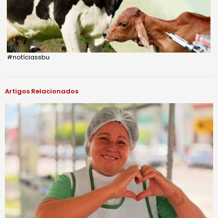
#notíciassbu
Artigos Relacionados