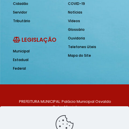
Cidadão
COVID-19
Servidor
Notícias
Tributário
Vídeos
Glossário
LEGISLAÇÃO
Ouvidoria
Telefones úteis
Municipal
Mapa do Site
Estadual
Federal
PREFEITURA MUNICIPAL: Palácio Municipal Osvaldo
Celso Maciel
ENDEREÇO: Praça Historiador Adalberto Paiva, nº 1,
Centro, São Bento do Una - PE. CEP: 553370-128
TELEFONE: (81) 99548-1569
E-MAIL: ouvidoria@saobentodouna.pe.gov.br