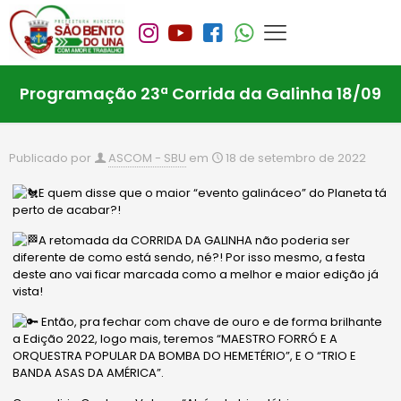
Programação 23ª Corrida da Galinha 18/09
Publicado por
ASCOM - SBU
em
18 de setembro de 2022
E quem disse que o maior “evento galináceo” do Planeta tá
perto de acabar?!
A retomada da CORRIDA DA GALINHA não poderia ser
diferente de como está sendo, né?! Por isso mesmo, a festa
deste ano vai ficar marcada como a melhor e maior edição já
vista!
Então, pra fechar com chave de ouro e de forma brilhante
a Edição 2022, logo mais, teremos “MAESTRO FORRÓ E A
ORQUESTRA POPULAR DA BOMBA DO HEMETÉRIO”, E O “TRIO E
BANDA ASAS DA AMÉRICA”.