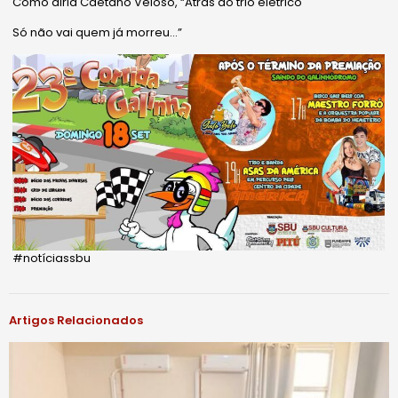
Como
diria Caetano Veloso, “Atrás do trio elétrico
Só não vai quem já morreu…”
#notíciassbu
Artigos Relacionados