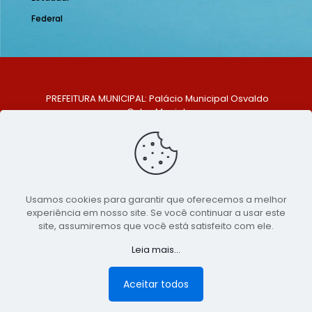
Federal
PREFEITURA MUNICIPAL: Palácio Municipal Osvaldo
Celso Maciel
ENDEREÇO: Praça Historiador Adalberto Paiva, nº 1,
Centro, São Bento do Una - PE. CEP: 553370-128
TELEFONE: (81) 99548-1569
E-MAIL: ouvidoria@saobentodouna.pe.gov.br
Siga-nos nas redes sociais:
Usamos cookies para garantir que oferecemos a melhor
experiência em nosso site. Se você continuar a usar este
Copyright 2021-2026 - Assessoria de Comunicação da
site, assumiremos que você está satisfeito com ele.
Prefeitura de São Bento do Una - PE
Leia mais...
Página desenvolvida pela agência de
publicidade
LumusWeb - Agência Digital
Aceitar todos