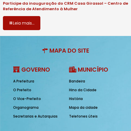
Participe da inauguração do CRM Casa Girassol – Centro de
Referência de Atendimento à Mulher
Leia mais...
MAPA DO SITE
GOVERNO
MUNICÍPIO
A Prefeitura
Bandeira
O Prefeito
Hino da Cidade
O Vice-Prefeito
História
Organograma
Mapa da cidade
Secretarias e Autarquias
Telefones úteis