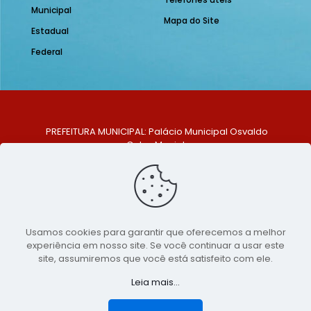
Municipal
Mapa do Site
Estadual
Federal
PREFEITURA MUNICIPAL: Palácio Municipal Osvaldo
Celso Maciel
ENDEREÇO: Praça Historiador Adalberto Paiva, nº 1,
Centro, São Bento do Una - PE. CEP: 553370-128
TELEFONE: (81) 99548-1569
E-MAIL: ouvidoria@saobentodouna.pe.gov.br
Siga-nos nas redes sociais:
Usamos cookies para garantir que oferecemos a melhor
experiência em nosso site. Se você continuar a usar este
Copyright 2021-2026 - Assessoria de Comunicação da
site, assumiremos que você está satisfeito com ele.
Prefeitura de São Bento do Una - PE
Leia mais...
Página desenvolvida pela agência de
publicidade
LumusWeb - Agência Digital