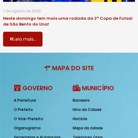
1 de agosto de 2026
Neste domingo tem mais uma rodada da 2ª Copa de Futsal
de São Bento do Una!
Leia mais...
MAPA DO SITE
GOVERNO
MUNICÍPIO
A Prefeitura
Bandeira
O Prefeito
Hino da Cidade
O Vice-Prefeito
História
Organograma
Mapa da cidade
Secretarias e Autarquias
Telefones úteis