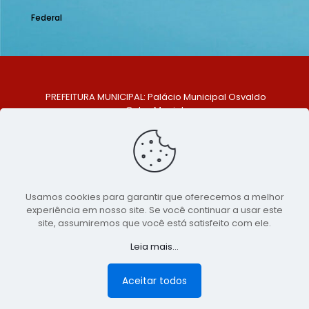
Federal
PREFEITURA MUNICIPAL: Palácio Municipal Osvaldo
Celso Maciel
ENDEREÇO: Praça Historiador Adalberto Paiva, nº 1,
Centro, São Bento do Una - PE. CEP: 553370-128
TELEFONE: (81) 99548-1569
E-MAIL: ouvidoria@saobentodouna.pe.gov.br
Siga-nos nas redes sociais:
Usamos cookies para garantir que oferecemos a melhor
experiência em nosso site. Se você continuar a usar este
Copyright 2021-2026 - Assessoria de Comunicação da
site, assumiremos que você está satisfeito com ele.
Prefeitura de São Bento do Una - PE
Leia mais...
Página desenvolvida pela agência de
publicidade
LumusWeb - Agência Digital
Aceitar todos