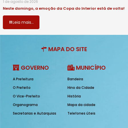
1 de agosto de 2026
Neste domingo, a emoção da Copa do Interior está de volta!
Leia mais...
MAPA DO SITE
GOVERNO
MUNICÍPIO
A Prefeitura
Bandeira
O Prefeito
Hino da Cidade
O Vice-Prefeito
História
Organograma
Mapa da cidade
Secretarias e Autarquias
Telefones úteis