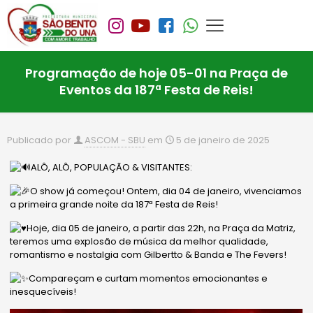
Programação de hoje 05-01 na Praça de
Eventos da 187ª Festa de Reis!
Publicado por
ASCOM - SBU
em
5 de janeiro de 2025
ALÔ, ALÔ, POPULAÇÃO & VISITANTES:
O show já começou! Ontem, dia 04 de janeiro, vivenciamos
a primeira grande noite da 187ª Festa de Reis!
Hoje, dia 05 de janeiro, a partir das 22h, na Praça da Matriz,
teremos uma explosão de música da melhor qualidade,
romantismo e nostalgia com Gilbertto & Banda e The Fevers!
Compareçam e curtam momentos emocionantes e
inesquecíveis!