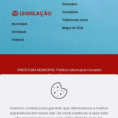
Glossário
LEGISLAÇÃO
Ouvidoria
Telefones úteis
Municipal
Mapa do Site
Estadual
Federal
PREFEITURA MUNICIPAL: Palácio Municipal Osvaldo
Celso Maciel
ENDEREÇO: Praça Historiador Adalberto Paiva, nº 1,
Centro, São Bento do Una - PE. CEP: 553370-128
TELEFONE: (81) 99548-1569
E-MAIL: ouvidoria@saobentodouna.pe.gov.br
Siga-nos nas redes sociais:
Usamos cookies para garantir que oferecemos a melhor
experiência em nosso site. Se você continuar a usar este
Copyright 2021-2026 - Assessoria de Comunicação da