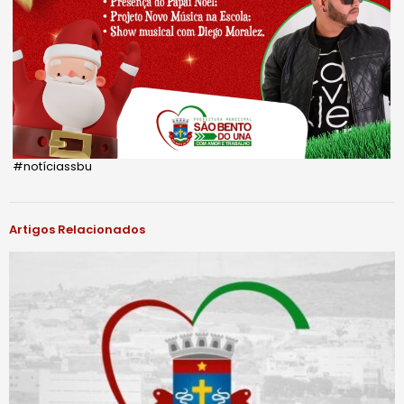
#notíciassbu
Artigos Relacionados