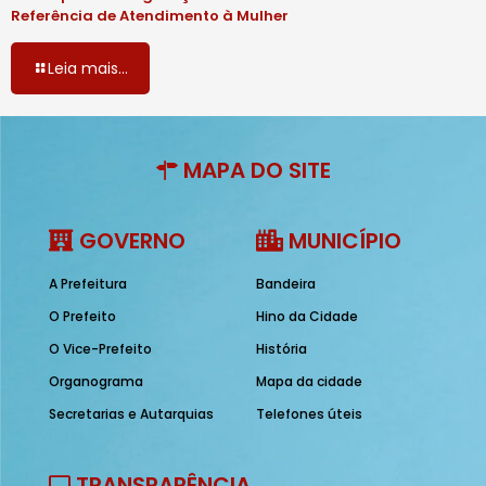
Referência de Atendimento à Mulher
Leia mais...
MAPA DO SITE
GOVERNO
MUNICÍPIO
A Prefeitura
Bandeira
O Prefeito
Hino da Cidade
O Vice-Prefeito
História
Organograma
Mapa da cidade
Secretarias e Autarquias
Telefones úteis
TRANSPARÊNCIA