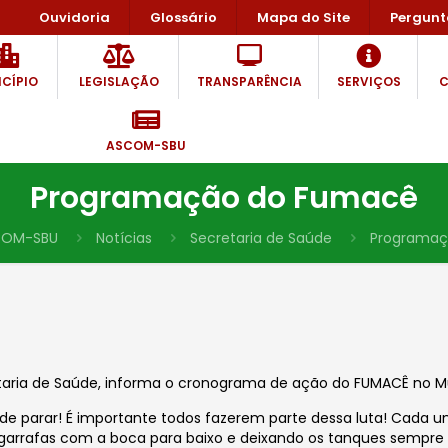
Ouvidoria
Glossário
Mapa do Site
Pergunt
CÍPIO
LEGISLAÇÃO
TRANSPARÊNCIA
SERVIÇOS
C
ASCOM-SBU
Programação do Fumacê
COM-SBU
Notícias
Secretaria de Saúde
Programaç
etaria de Saúde, informa o cronograma de ação do FUMACÊ no Mu
de parar! É importante todos fazerem parte dessa luta! Cada 
garrafas com a boca para baixo e deixando os tanques sempre 