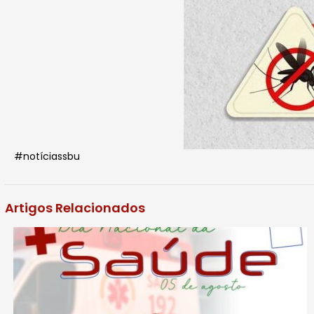
#notíciassbu
Artigos Relacionados