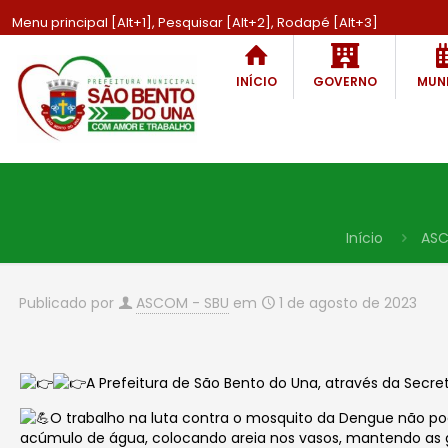
Menu principal [Alt+1], Pesquisar [Alt+2], Rodapé [Alt+3]
INÍCIO
GOVERNO
MUNI
Início
AS
Publicado por
ASCOM - SBU
em
1 de agosto de 2023
A Prefeitura de São Bento do Una, através da Secr
O trabalho na luta contra o mosquito da Dengue não po
acúmulo de água, colocando areia nos vasos, mantendo as 