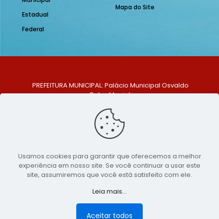
Mapa do Site
Estadual
Federal
PREFEITURA MUNICIPAL: Palácio Municipal Osvaldo
Celso Maciel
ENDEREÇO: Praça Historiador Adalberto Paiva, nº 1,
Centro, São Bento do Una - PE. CEP: 553370-128
TELEFONE: (81) 99548-1569
E-MAIL: ouvidoria@saobentodouna.pe.gov.br
Siga-nos nas redes sociais:
Usamos cookies para garantir que oferecemos a melhor
experiência em nosso site. Se você continuar a usar este
Copyright 2021-2026 - Assessoria de Comunicação da
site, assumiremos que você está satisfeito com ele.
Prefeitura de São Bento do Una - PE
Leia mais...
Página desenvolvida pela agência de
publicidade
LumusWeb - Agência Digital
Aceitar todos