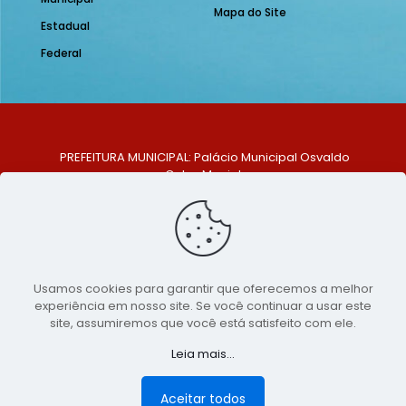
Mapa do Site
Estadual
Federal
PREFEITURA MUNICIPAL: Palácio Municipal Osvaldo
Celso Maciel
ENDEREÇO: Praça Historiador Adalberto Paiva, nº 1,
Centro, São Bento do Una - PE. CEP: 553370-128
TELEFONE: (81) 99548-1569
E-MAIL: ouvidoria@saobentodouna.pe.gov.br
Siga-nos nas redes sociais:
Usamos cookies para garantir que oferecemos a melhor
experiência em nosso site. Se você continuar a usar este
Copyright 2021-2026 - Assessoria de Comunicação da
site, assumiremos que você está satisfeito com ele.
Prefeitura de São Bento do Una - PE
Leia mais...
Página desenvolvida pela agência de
publicidade
LumusWeb - Agência Digital
Aceitar todos