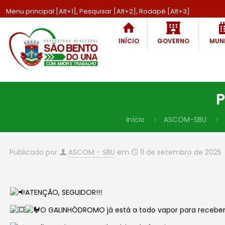
Menu principal [Alt+1], Pesquisar [Alt+2], Rodapé [Alt+3]
INÍCIO
GOVERNO
MUNI
P
Início
ASCOM-SBU
Publicado por
ASCOM - SBU
em
11 de setembro de 2025
ATENÇÃO, SEGUIDOR!!!
O GALINHÓDROMO já está a todo vapor para receber 