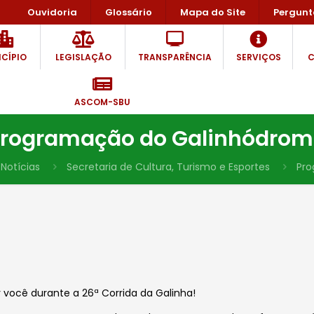
Ouvidoria
Glossário
Mapa do Site
Pergunt
CÍPIO
LEGISLAÇÃO
TRANSPARÊNCIA
SERVIÇOS
C
ASCOM-SBU
rogramação do Galinhódro
Notícias
Secretaria de Cultura, Turismo e Esportes
Pro
você durante a 26ª Corrida da Galinha!