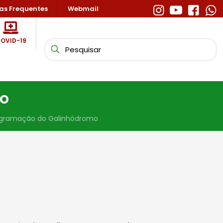
as Frequentes
Webmail
OVID-19
mo
gramação do Galinhódromo