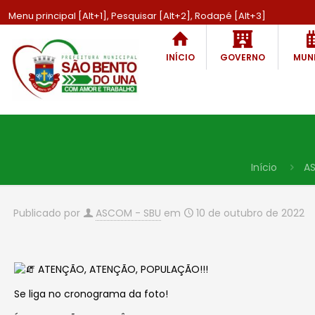
Menu principal [Alt+1], Pesquisar [Alt+2], Rodapé [Alt+3]
INÍCIO
GOVERNO
MUNI
Início
A
Publicado por
ASCOM - SBU
em
10 de outubro de 2022
ATENÇÃO, ATENÇÃO, POPULAÇÃO!!!
Se liga no cronograma da foto!