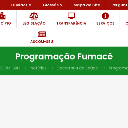
Ouvidoria
Glossário
Mapa do Site
Pergunt
CÍPIO
LEGISLAÇÃO
TRANSPARÊNCIA
SERVIÇOS
C
ASCOM-SBU
Programação Fumacê
SCOM-SBU
Notícias
Secretaria de Saúde
Program