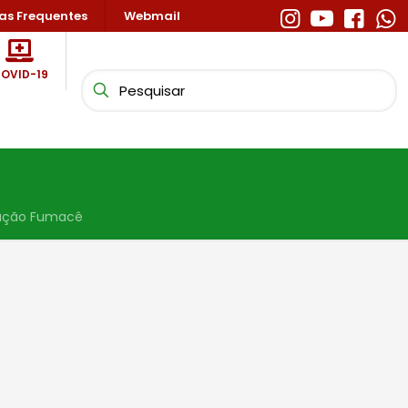
as Frequentes
Webmail
OVID-19
ação Fumacê