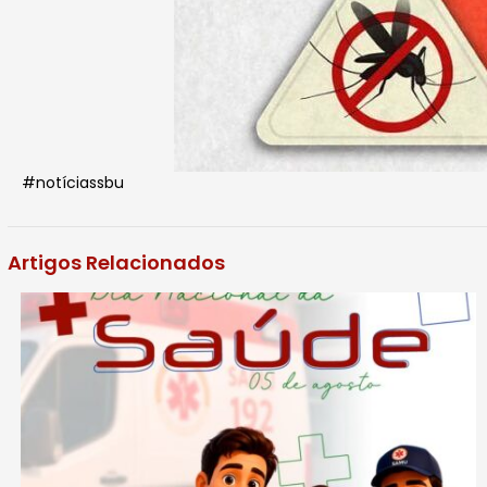
#notíciassbu
Artigos Relacionados