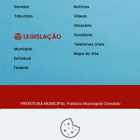
Servidor
Notícias
Tributário
Vídeos
Glossário
LEGISLAÇÃO
Ouvidoria
Telefones úteis
Municipal
Mapa do Site
Estadual
Federal
PREFEITURA MUNICIPAL: Palácio Municipal Osvaldo
Celso Maciel
ENDEREÇO: Praça Historiador Adalberto Paiva, nº 1,
Centro, São Bento do Una - PE. CEP: 553370-128
TELEFONE: (81) 99548-1569
E-MAIL: ouvidoria@saobentodouna.pe.gov.br