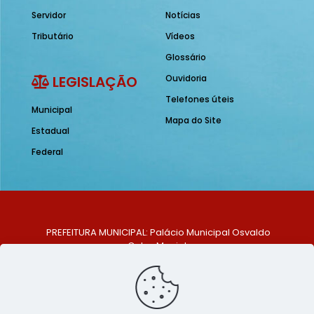
Servidor
Notícias
Tributário
Vídeos
Glossário
LEGISLAÇÃO
Ouvidoria
Telefones úteis
Municipal
Mapa do Site
Estadual
Federal
PREFEITURA MUNICIPAL: Palácio Municipal Osvaldo
Celso Maciel
ENDEREÇO: Praça Historiador Adalberto Paiva, nº 1,
Centro, São Bento do Una - PE. CEP: 553370-128
TELEFONE: (81) 99548-1569
E-MAIL: ouvidoria@saobentodouna.pe.gov.br