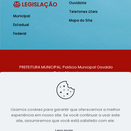
LEGISLAÇÃO
Ouvidoria
Telefones úteis
Municipal
Mapa do Site
Estadual
Federal
PREFEITURA MUNICIPAL: Palácio Municipal Osvaldo
Celso Maciel
ENDEREÇO: Praça Historiador Adalberto Paiva, nº 1,
Centro, São Bento do Una - PE. CEP: 553370-128
TELEFONE: (81) 99548-1569
E-MAIL: ouvidoria@saobentodouna.pe.gov.br
Siga-nos nas redes sociais:
Usamos cookies para garantir que oferecemos a melhor
experiência em nosso site. Se você continuar a usar este
Copyright 2021-2026 - Assessoria de Comunicação da
site, assumiremos que você está satisfeito com ele.
Prefeitura de São Bento do Una - PE
Leia mais...