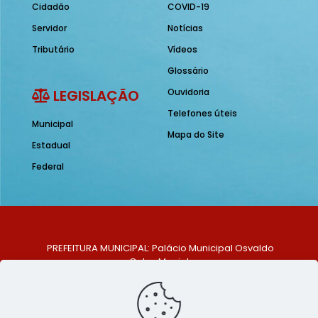
Cidadão
COVID-19
Servidor
Notícias
Tributário
Vídeos
Glossário
LEGISLAÇÃO
Ouvidoria
Telefones úteis
Municipal
Mapa do Site
Estadual
Federal
PREFEITURA MUNICIPAL: Palácio Municipal Osvaldo
Celso Maciel
ENDEREÇO: Praça Historiador Adalberto Paiva, nº 1,
Centro, São Bento do Una - PE. CEP: 553370-128
TELEFONE: (81) 99548-1569
E-MAIL: ouvidoria@saobentodouna.pe.gov.br