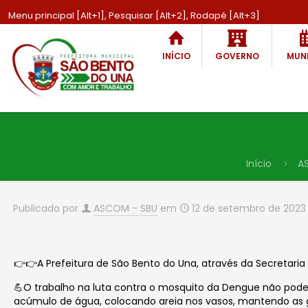
Menu principal [Alt+1], Pesquisar [Alt+2], Rodapé [Alt+3]
INÍCIO
GOVERNO
MUNI
Início
A
Publicado por
ASCOM - SBU
em
12 de setembro de 2023
👉👉A Prefeitura de São Bento do Una, através da Secretari
💪O trabalho na luta contra o mosquito da Dengue não pode
acúmulo de água, colocando areia nos vasos, mantendo as 