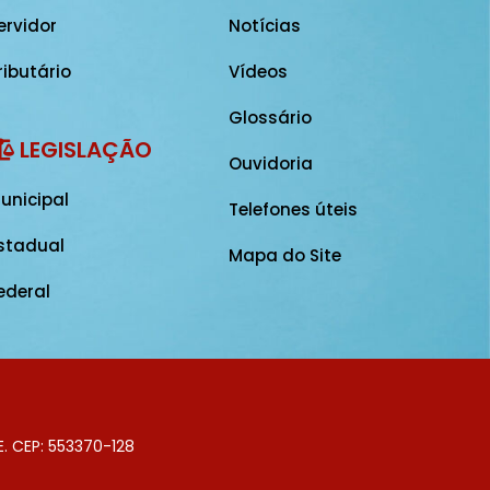
ervidor
Notícias
ributário
Vídeos
Glossário
LEGISLAÇÃO
Ouvidoria
unicipal
Telefones úteis
stadual
Mapa do Site
ederal
E. CEP: 553370-128