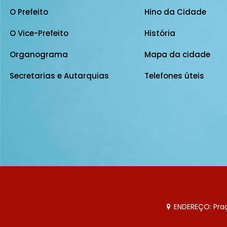
O Prefeito
Hino da Cidade
O Vice-Prefeito
História
Organograma
Mapa da cidade
Secretarias e Autarquias
Telefones úteis
ENDEREÇO: Praça