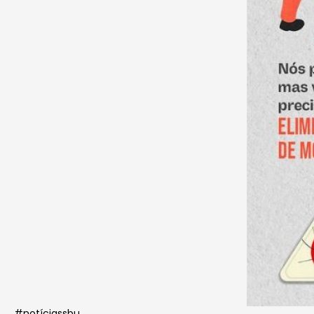
#notíciassbu