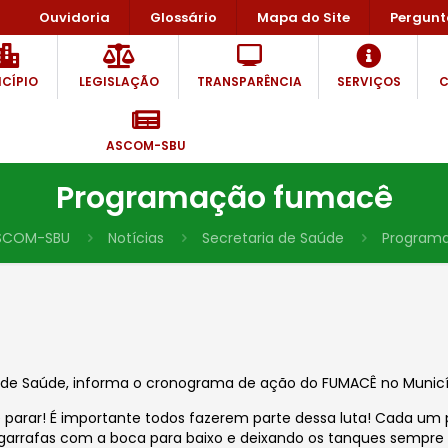
Ouvidoria
Glossário
Mapa do Site
Pergunt
CÍPIO
LEGISLAÇÃO
TRANSPARÊNCIA
SERVIÇOS
C
ASCOM-SBU
Programação fumacê
SCOM-SBU
Notícias
Secretaria de Saúde
Program
a de Saúde, informa o cronograma de ação do FUMACÊ no Municípi
 parar! É importante todos fazerem parte dessa luta! Cada um
garrafas com a boca para baixo e deixando os tanques sempre 