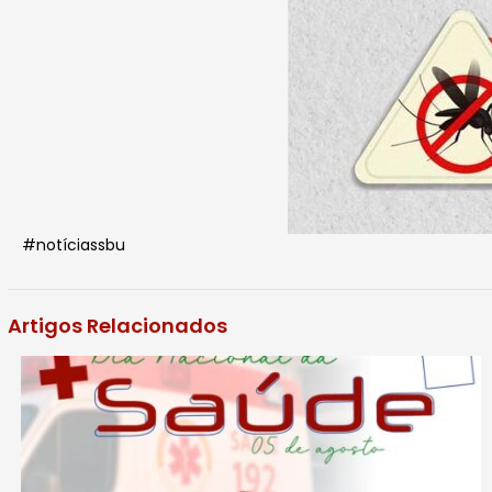
#notíciassbu
Artigos Relacionados