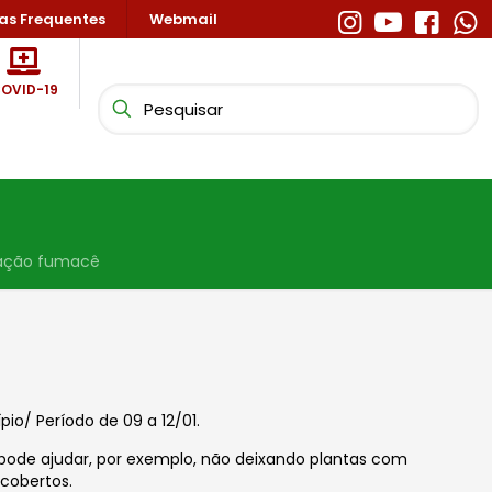
as Frequentes
Webmail
OVID-19
ação fumacê
o/ Período de 09 a 12/01.
 pode ajudar, por exemplo, não deixando plantas com
cobertos.