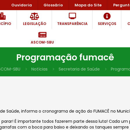
Ouvidoria
Glossário
Mapa do Site
Pergunt
CÍPIO
LEGISLAÇÃO
TRANSPARÊNCIA
SERVIÇOS
C
ASCOM-SBU
Programação fumacê
SCOM-SBU
Notícias
Secretaria de Saúde
Program
a de Saúde, informa o cronograma de ação do FUMACÊ no Municípi
 parar! É importante todos fazerem parte dessa luta! Cada um
garrafas com a boca para baixo e deixando os tanques sempre 