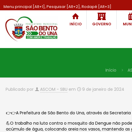
Menu principal [Alt+1], Pesquisar [Alt+2], Rodapé [Alt+3]
INÍCIO
GOVERNO
MUNI
Início
A
Publicado por
ASCOM - SBU
em
9 de janeiro de 2024
👉👉A Prefeitura de São Bento do Una, através da Secretari
💪O trabalho na luta contra o mosquito da Dengue não pode
acúmulo de água, colocando areia nos vasos, mantendo as 