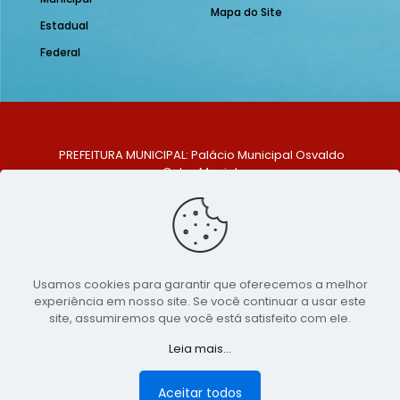
Mapa do Site
Estadual
Federal
PREFEITURA MUNICIPAL: Palácio Municipal Osvaldo
Celso Maciel
ENDEREÇO: Praça Historiador Adalberto Paiva, nº 1,
Centro, São Bento do Una - PE. CEP: 553370-128
TELEFONE: (81) 99548-1569
E-MAIL: ouvidoria@saobentodouna.pe.gov.br
Siga-nos nas redes sociais:
Usamos cookies para garantir que oferecemos a melhor
experiência em nosso site. Se você continuar a usar este
Copyright 2021-2026 - Assessoria de Comunicação da
site, assumiremos que você está satisfeito com ele.
Prefeitura de São Bento do Una - PE
Leia mais...
Página desenvolvida pela agência de
publicidade
LumusWeb - Agência Digital
Aceitar todos