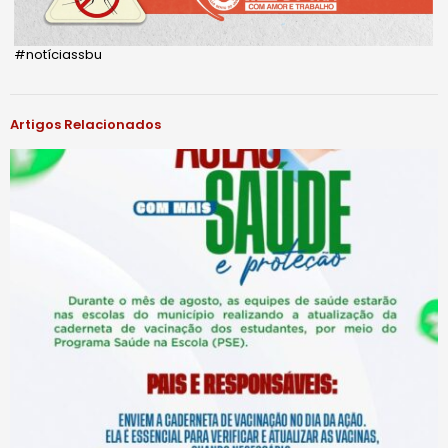
#notíciassbu
Artigos Relacionados