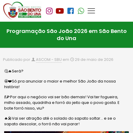
Programação São João 2026 em São Bento
do Una
Publicado por
ASCOM - SBU
em
29 de maio de 2026
🤔🔥Será?
🤩❤️Só pra anunciar o maior e melhor São João da nossa
história!
💃🌽Por aqui o negócio vai ser bão demais! Vai ter fogueira,
milho assado, quadrilha e forró do jeito que o povo gosta. E
bote forró nisso, viu?
🔥🎤Vai ser atração até o solado do sapato soltar… e se o
sapato descolar, o forró não vai parar!