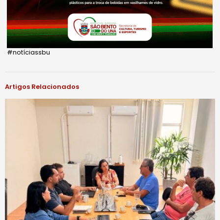
#notíciassbu
Artigos Relacionados