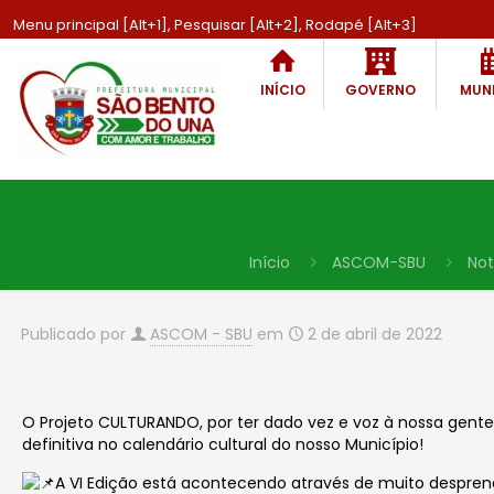
Menu principal [Alt+1], Pesquisar [Alt+2], Rodapé [Alt+3]
INÍCIO
GOVERNO
MUNI
Início
ASCOM-SBU
Not
Publicado por
ASCOM - SBU
em
2 de abril de 2022
O Projeto CULTURANDO, por ter dado vez e voz à nossa gente
definitiva no calendário cultural do nosso Município!
A VI Edição está acontecendo através de muito despren