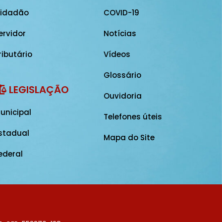
idadão
COVID-19
ervidor
Notícias
ributário
Vídeos
Glossário
LEGISLAÇÃO
Ouvidoria
unicipal
Telefones úteis
stadual
Mapa do Site
ederal