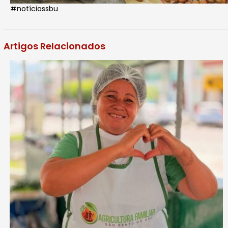
#notíciassbu
Artigos Relacionados