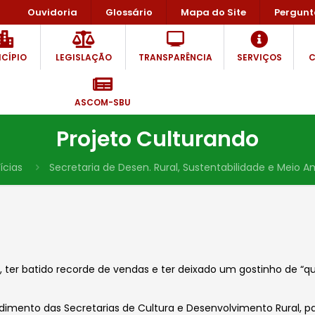
Ouvidoria
Glossário
Mapa do Site
Pergunt
CÍPIO
LEGISLAÇÃO
TRANSPARÊNCIA
SERVIÇOS
C
ASCOM-SBU
Projeto Culturando
ícias
Secretaria de Desen. Rural, Sustentabilidade e Meio 
, ter batido recorde de vendas e ter deixado um gostinho de “q
dimento das Secretarias de Cultura e Desenvolvimento Rural, 