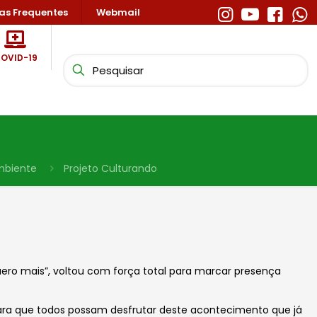
as Frequentes
Webmail
OVID-19
Ambiente
Projeto Culturando
uero mais”, voltou com força total para marcar presença
para que todos possam desfrutar deste acontecimento que já