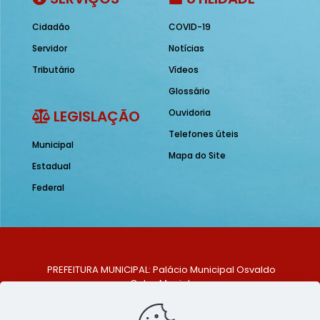
Cidadão
COVID-19
Servidor
Notícias
Tributário
Vídeos
Glossário
LEGISLAÇÃO
Ouvidoria
Telefones úteis
Municipal
Mapa do Site
Estadual
Federal
PREFEITURA MUNICIPAL: Palácio Municipal Osvaldo
Celso Maciel
ENDEREÇO: Praça Historiador Adalberto Paiva, nº 1,
Centro, São Bento do Una - PE. CEP: 553370-128