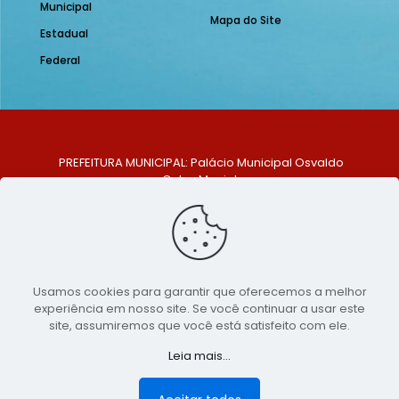
Municipal
Mapa do Site
Estadual
Federal
PREFEITURA MUNICIPAL: Palácio Municipal Osvaldo
Celso Maciel
ENDEREÇO: Praça Historiador Adalberto Paiva, nº 1,
Centro, São Bento do Una - PE. CEP: 553370-128
TELEFONE: (81) 99548-1569
E-MAIL: ouvidoria@saobentodouna.pe.gov.br
Siga-nos nas redes sociais:
Usamos cookies para garantir que oferecemos a melhor
experiência em nosso site. Se você continuar a usar este
Copyright 2021-2026 - Assessoria de Comunicação da
site, assumiremos que você está satisfeito com ele.
Prefeitura de São Bento do Una - PE
Leia mais...
Página desenvolvida pela agência de
publicidade
LumusWeb - Agência Digital