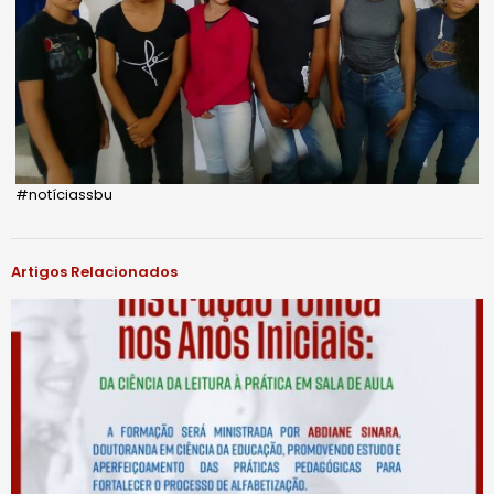
#notíciassbu
Artigos Relacionados