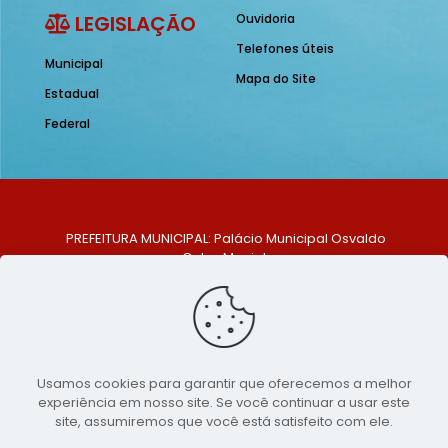
LEGISLAÇÃO
Ouvidoria
Telefones úteis
Municipal
Mapa do Site
Estadual
Federal
PREFEITURA MUNICIPAL: Palácio Municipal Osvaldo
Celso Maciel
ENDEREÇO: Praça Historiador Adalberto Paiva, nº 1,
Centro, São Bento do Una - PE. CEP: 553370-128
TELEFONE: (81) 99548-1569
E-MAIL: ouvidoria@saobentodouna.pe.gov.br
Siga-nos nas redes sociais:
Usamos cookies para garantir que oferecemos a melhor
experiência em nosso site. Se você continuar a usar este
Copyright 2021-2026 - Assessoria de Comunicação da
site, assumiremos que você está satisfeito com ele.
Prefeitura de São Bento do Una - PE