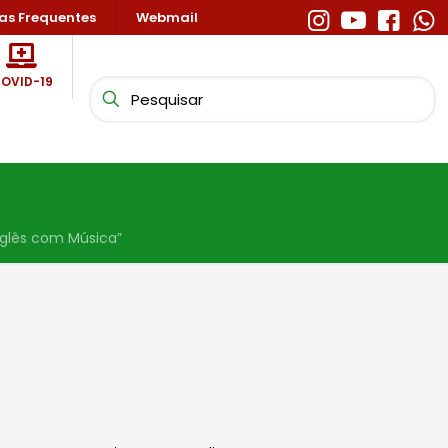
as Frequentes
Webmail
OVID-19
nglês com Música”