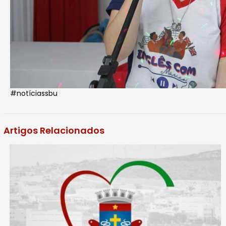
#notíciassbu
Artigos Relacionados