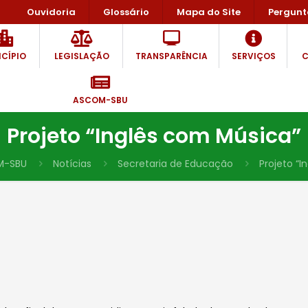
Ouvidoria
Glossário
Mapa do Site
Pergunt
CÍPIO
LEGISLAÇÃO
TRANSPARÊNCIA
SERVIÇOS
C
ASCOM-SBU
Projeto “Inglês com Música”
M-SBU
Notícias
Secretaria de Educação
Projeto “I