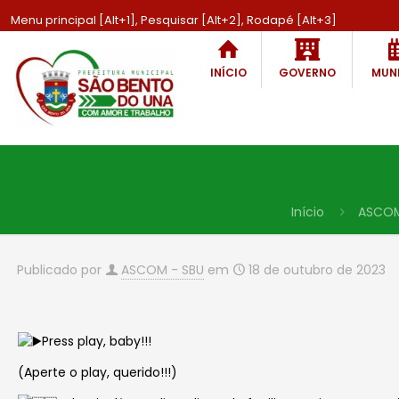
Menu principal [Alt+1], Pesquisar [Alt+2], Rodapé [Alt+3]
INÍCIO
GOVERNO
MUNI
Início
ASCO
Publicado por
ASCOM - SBU
em
18 de outubro de 2023
Press play, baby!!!
(Aperte o play, querido!!!)